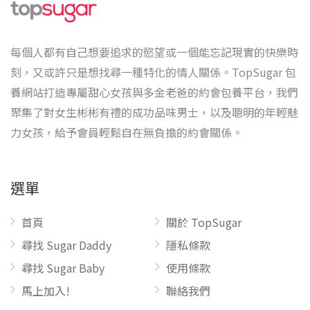
每個人都有自己想要追求的慾望或一個能忘記現實的快樂時
刻，又或許只是想找尋一種特化的情人關係。TopSugar 包
養網站打造專屬甜心女孩與多金老爸的約會包養平台，我們
聚集了對女生彬彬有禮的成功品味男士，以及聰明的年輕魅
力女孩，給予會員輕鬆自在無負擔的約會關係。
選單
首頁
關於 TopSugar
尋找 Sugar Daddy
隱私條款
尋找 Sugar Baby
使用條款
馬上加入!
聯絡我們