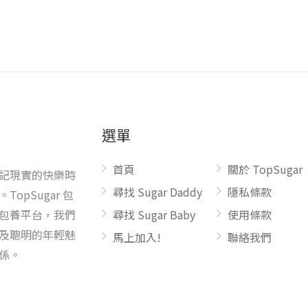
選單
首頁
關於 TopSugar
記現實的快樂時
尋找 Sugar Daddy
隱私條款
pSugar 包
包養平台，我們
尋找 Sugar Baby
使用條款
及聰明的年輕魅
馬上加入!
聯絡我們
係。