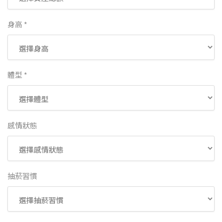
身高 *
體型 *
感情狀態
抽菸習慣