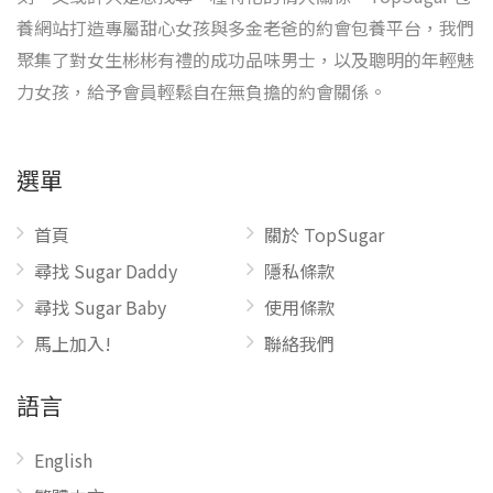
養網站打造專屬甜心女孩與多金老爸的約會包養平台，我們
聚集了對女生彬彬有禮的成功品味男士，以及聰明的年輕魅
力女孩，給予會員輕鬆自在無負擔的約會關係。
選單
首頁
關於 TopSugar
尋找 Sugar Daddy
隱私條款
尋找 Sugar Baby
使用條款
馬上加入!
聯絡我們
語言
English