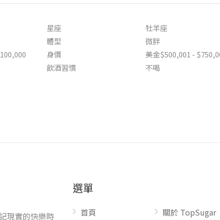
星座
牡羊座
體型
微胖
100,000
身價
美金$500,001 - $750,0
飲酒習慣
不喝
選單
首頁
關於 TopSugar
記現實的快樂時