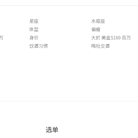
星座
水瓶座
体型
偏瘦
百万
身价
大於 美金$100 百万
饮酒习惯
喝社交酒
选单